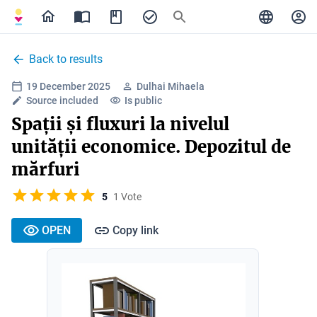
Back to results
19 December 2025
Dulhai Mihaela
Source included
Is public
Spații și fluxuri la nivelul
unității economice. Depozitul de
mărfuri
5
1 Vote
OPEN
Copy link