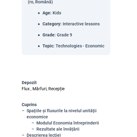
(ro, Română)
Age
:
Kids
Category
:
Interactive lessons
Grade
:
Grade 9
Topic
:
Technologies - Economic
Depozit
Flux , Mărfuri, Recepție
Cuprins
Spațiile și fluxurile la nivelul unității
economice
Modulul Economia întreprinderii
Rezultate ale învățării
Descrierea lecției