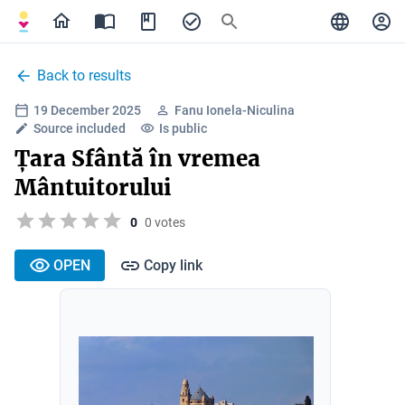
Back to results
19 December 2025
Fanu Ionela-Niculina
Source included
Is public
Țara Sfântă în vremea
Mântuitorului
0
0 votes
OPEN
Copy link