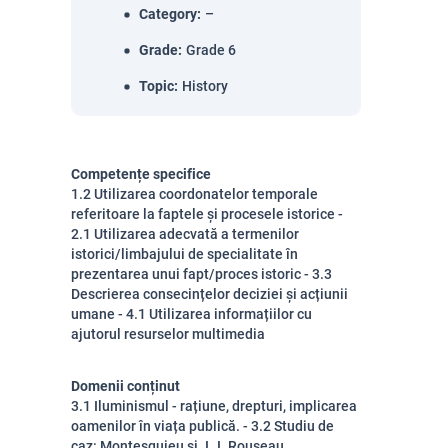
Category
:
–
Grade
:
Grade 6
Topic
:
History
Competențe specifice
1.2 Utilizarea coordonatelor temporale
referitoare la faptele și procesele istorice -
2.1 Utilizarea adecvată a termenilor
istorici/limbajului de specialitate în
prezentarea unui fapt/proces istoric - 3.3
Descrierea consecințelor deciziei și acțiunii
umane - 4.1 Utilizarea informațiilor cu
ajutorul resurselor multimedia
Domenii conținut
3.1 Iluminismul - rațiune, drepturi, implicarea
oamenilor în viața publică. - 3.2 Studiu de
caz: Montesquieu și J.J. Rouseau