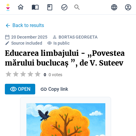
Back to results
20 December 2025
BORTAS GEORGETA
Source included
Is public
Educarea limbajului - „Povestea
mărului buclucaș ”, de V. Suteev
0
0 votes
OPEN
Copy link