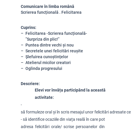
Comunicare în limba română
Scrierea funcțională . Felicitarea
Cuprins:
Felicitarea -Scrierea funcțională-
”Surpriza din plic!”
Puntea dintre vechi și nou
Secretele unei felicitări reușite
Șlefuirea cunoștințelor
Atelierul micilor creatori
Oglinda progresului
Descriere:
Elevi vor învăța participând la această 
activitate:
- 
să formuleze oral și în scris mesajul unor felicitări adresate ce
- să identifice ocaziile din viața reală în care pot 
adresa felicitări orale/ scrise persoanelor din 