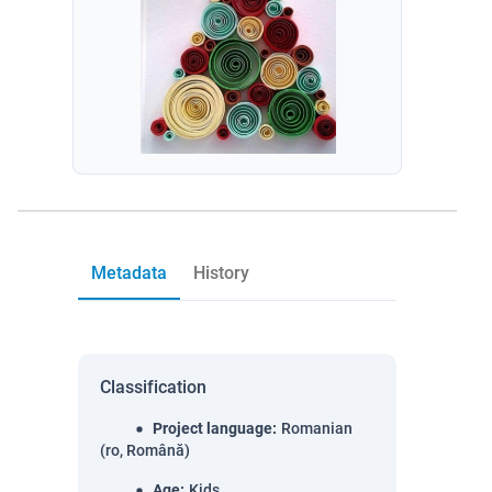
Metadata
History
Classification
Project language
:
Romanian
(ro, Română)
Age
:
Kids