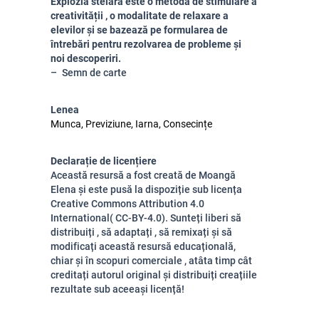
Explozia stelară este o metodă de stimulare a
creativității , o modalitate de relaxare a
elevilor și se bazează pe formularea de
întrebări pentru rezolvarea de probleme și
noi descoperiri.
Semn de carte
Lenea
Munca, Previziune, Iarna, Consecințe
Declarație de licențiere
Această resursă a fost creată de Moangă
Elena și este pusă la dispoziție sub licența
Creative Commons Attribution 4.0
International( CC-BY-4.0). Sunteți liberi să
distribuiți , să adaptați , să remixați și să
modificați această resursă educațională,
chiar și în scopuri comerciale , atâta timp cât
creditați autorul original și distribuiți creațiile
rezultate sub aceeași licență!