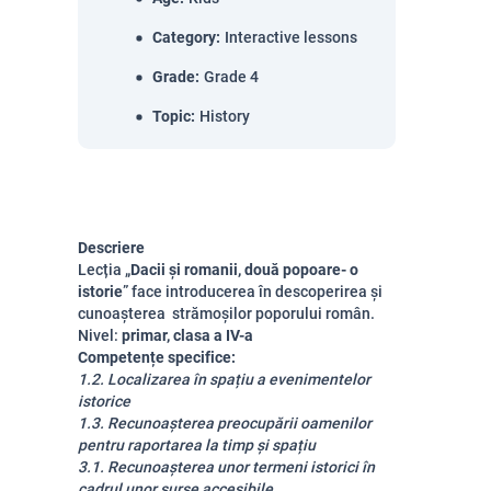
Category
:
Interactive lessons
Grade
:
Grade 4
Topic
:
History
Descriere
Lecția „
Dacii și romanii, două popoare- o
istorie
” face introducerea în descoperirea și
cunoașterea strămoșilor poporului român.
Nivel:
primar, clasa a IV-a
Competențe specifice:
1.2. Localizarea în spațiu a evenimentelor
istorice
1.3. Recunoașterea preocupării oamenilor
pentru raportarea la timp și spațiu
3.1. Recunoașterea unor termeni istorici în
cadrul unor surse accesibile