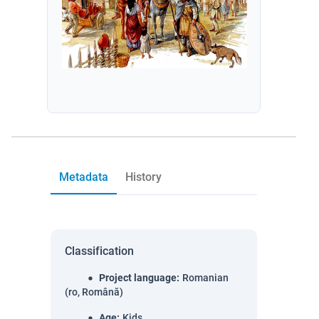
Metadata
History
Classification
Project language
:
Romanian
(ro, Română)
Age
:
Kids