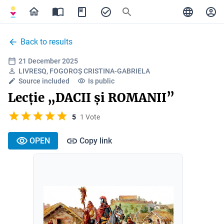
Back to results
21 December 2025
LIVRESQ, FOGOROȘ CRISTINA-GABRIELA
Source included
Is public
Lecție „DACII și ROMANII”
5
1 Vote
OPEN
Copy link