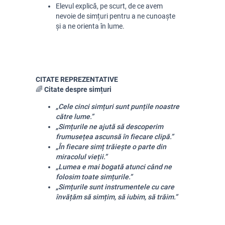
Elevul explică, pe scurt, de ce avem
nevoie de simțuri pentru a ne cunoaște
și a ne orienta în lume.
CITATE REPREZENTATIVE
🌈
Citate despre simțuri
„Cele cinci simțuri sunt punțile noastre
către lume.”
„Simțurile ne ajută să descoperim
frumusețea ascunsă în fiecare clipă.”
„În fiecare simț trăiește o parte din
miracolul vieții.”
„Lumea e mai bogată atunci când ne
folosim toate simțurile.”
„Simțurile sunt instrumentele cu care
învățăm să simțim, să iubim, să trăim.”