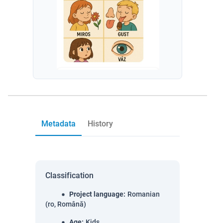
Metadata
History
Classification
Project language
:
Romanian
(ro, Română)
Age
:
Kids