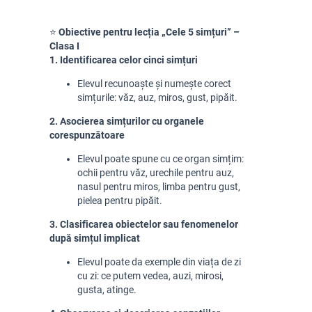
⭐
Obiective pentru lecția „Cele 5 simțuri” –
Clasa I
1. Identificarea celor cinci simțuri
Elevul recunoaște și numește corect
simțurile: văz, auz, miros, gust, pipăit.
2. Asocierea simțurilor cu organele
corespunzătoare
Elevul poate spune cu ce organ simțim:
ochii pentru văz, urechile pentru auz,
nasul pentru miros, limba pentru gust,
pielea pentru pipăit.
3. Clasificarea obiectelor sau fenomenelor
după simțul implicat
Elevul poate da exemple din viața de zi
cu zi: ce putem vedea, auzi, mirosi,
gusta, atinge.