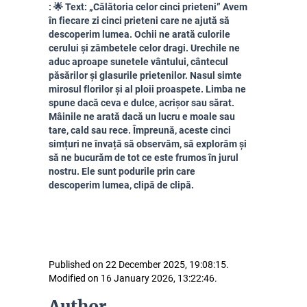
: 🌟 Text: „Călătoria celor cinci prieteni” Avem
în fiecare zi cinci prieteni care ne ajută să
descoperim lumea. Ochii ne arată culorile
cerului și zâmbetele celor dragi. Urechile ne
aduc aproape sunetele vântului, cântecul
păsărilor și glasurile prietenilor. Nasul simte
mirosul florilor și al ploii proaspete. Limba ne
spune dacă ceva e dulce, acrișor sau sărat.
Mâinile ne arată dacă un lucru e moale sau
tare, cald sau rece. Împreună, aceste cinci
simțuri ne învață să observăm, să explorăm și
să ne bucurăm de tot ce este frumos în jurul
nostru. Ele sunt podurile prin care
descoperim lumea, clipă de clipă.
Published on 22 December 2025, 19:08:15.
Modified on 16 January 2026, 13:22:46.
Author