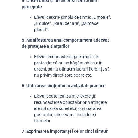
4. Observarea și descrierea senzațiilor
percepute
Elevul descrie simplu ce simte: „E moale”,
„E dulce”, „Se aude tare”, „Miroase
plăcut”.
5. Manifestarea unui comportament adecvat
de protejare a simțurilor
Elevul recunoaște reguli simple de
protecție: să nu ne băgăm obiecte în
urechi, să nu atingem lucruri fierbinți, să
nu privim direct spre soare etc.
6. Utilizarea simțurilor în activități practice
Elevul poate realiza mici exerciții:
recunoașterea obiectelor prin atingere,
identificarea sunetelor, compararea
gusturilor, observarea culorilor și
formelor.
7. Exprimarea importanței celor cinci simțuri