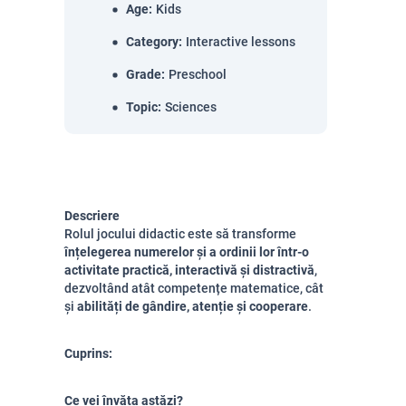
Age
:
Kids
Category
:
Interactive lessons
Grade
:
Preschool
Topic
:
Sciences
Descriere
Rolul jocului didactic este să transforme
înțelegerea numerelor și a ordinii lor într-o
activitate practică, interactivă și distractivă
,
dezvoltând atât competențe matematice, cât
și
abilități de gândire, atenție și cooperare
.
Cuprins:
Ce vei învăța astăzi?