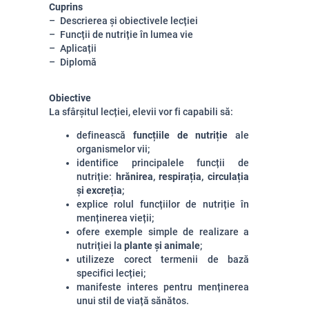
Cuprins
Descrierea și obiectivele lecției
Funcții de nutriție în lumea vie
Aplicații
Diplomă
Obiective
La sfârșitul lecției, elevii vor fi capabili să:
definească
funcțiile de nutriție
ale
organismelor vii;
identifice principalele funcții de
nutriție:
hrănirea, respirația, circulația
și excreția
;
explice rolul funcțiilor de nutriție în
menținerea vieții;
ofere exemple simple de realizare a
nutriției la
plante și animale
;
utilizeze corect termenii de bază
specifici lecției;
manifeste interes pentru menținerea
unui stil de viață sănătos.