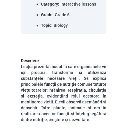
Category
:
Interactive lessons
Grade
:
Grade 6
Topic
:
Biology
Descriere
Lecția prezintă modul în care organismele vii
își procură, transformă și utilizează
substanțele necesare vieții. Se explică
principalele
funcții de nutriție
comune tuturor
viețuitoarelor:
hrănirea, respirația, circulația
și excreția
, evidențiind rolul acestora în
menținerea vieții. Elevii observă asemănări și
deosebiri între plante, animale și om în
realizarea acestor funcții și înțeleg legătura
dintre nutriție, creștere și dezvoltare.