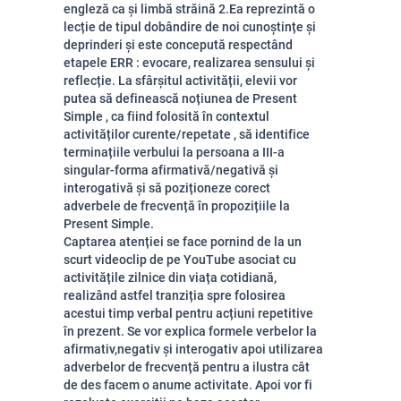
engleză ca și limbă străină 2.Ea reprezintă o
lecție de tipul dobândire de noi cunoștințe și
deprinderi și este concepută respectând
etapele ERR : evocare, realizarea sensului și
reflecție. La sfârșitul activității, elevii vor
putea să definească noțiunea de Present
Simple , ca fiind folosită în contextul
activităților curente/repetate , să identifice
terminațiile verbului la persoana a III-a
singular-forma afirmativă/negativă și
interogativă și să poziționeze corect
adverbele de frecvență în propozițiile la
Present Simple.
Captarea atenției se face pornind de la un
scurt videoclip de pe YouTube asociat cu
activitățile zilnice din viața cotidiană,
realizând astfel tranziția spre folosirea
acestui timp verbal pentru acțiuni repetitive
în prezent. Se vor explica formele verbelor la
afirmativ,negativ și interogativ apoi utilizarea
adverbelor de frecvență pentru a ilustra cât
de des facem o anume activitate. Apoi vor fi