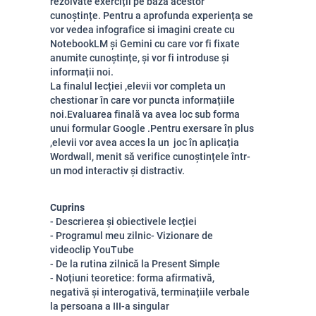
rezolvate exerciții pe baza acestor
cunoștințe. Pentru a aprofunda experiența se
vor vedea infografice si imagini create cu
NotebookLM și Gemini cu care vor fi fixate
anumite cunoștințe, și vor fi introduse și
informații noi.
La finalul lecției ,elevii vor completa un
chestionar în care vor puncta informațiile
noi.Evaluarea finală va avea loc sub forma
unui formular Google .Pentru exersare în plus
,elevii vor avea acces la un joc în aplicația
Wordwall, menit să verifice cunoștințele într-
un mod interactiv și distractiv.
Cuprins
- Descrierea și obiectivele lecției
- Programul meu zilnic- Vizionare de
videoclip YouTube
- De la rutina zilnică la Present Simple
- Noțiuni teoretice: forma afirmativă,
negativă și interogativă, terminațiile verbale
la persoana a III-a singular