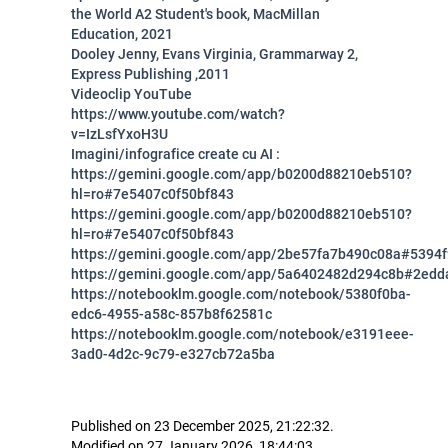
the World A2 Student's book, MacMillan
Education, 2021
Dooley Jenny, Evans Virginia, Grammarway 2,
Express Publishing ,2011
Videoclip YouTube
https://www.youtube.com/watch?
v=IzLsfYxoH3U
Imagini/infografice create cu AI :
https://gemini.google.com/app/b0200d88210eb510?
hl=ro#7e5407c0f50bf843
https://gemini.google.com/app/b0200d88210eb510?
hl=ro#7e5407c0f50bf843
https://gemini.google.com/app/2be57fa7b490c08a#5394
https://gemini.google.com/app/5a6402482d294c8b#2ed
https://notebooklm.google.com/notebook/5380f0ba-
edc6-4955-a58c-857b8f62581c
https://notebooklm.google.com/notebook/e3191eee-
3ad0-4d2c-9c79-e327cb72a5ba
Published on 23 December 2025, 21:22:32.
Modified on 27 January 2026, 18:44:03.