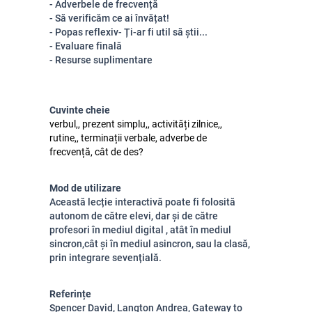
- Adverbele de frecvență
- Să verificăm ce ai învățat!
- Popas reflexiv- Ți-ar fi util să știi...
- Evaluare finală
- Resurse suplimentare
Cuvinte cheie
verbul,, prezent simplu,, activități zilnice,,
rutine,, terminații verbale, adverbe de
frecvență, cât de des?
Mod de utilizare
Această lecție interactivă poate fi folosită
autonom de către elevi, dar și de către
profesori în mediul digital , atât în mediul
sincron,cât și în mediul asincron, sau la clasă,
prin integrare sevențială.
Referințe
Spencer David, Langton Andrea, Gateway to