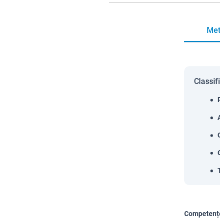
Met
Classif
Competențe