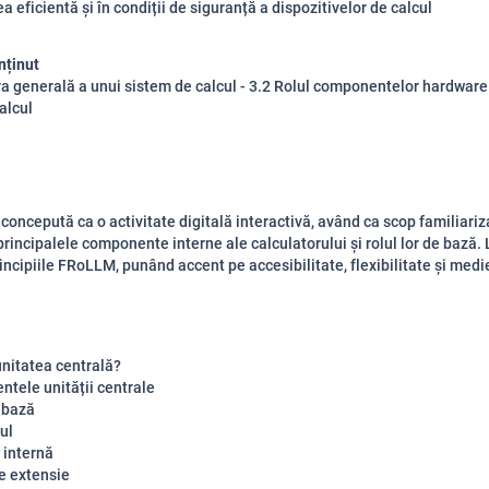
ea eficientă și în condiții de siguranță a dispozitivelor de calcul
nținut
ra generală a unui sistem de calcul - 3.2 Rolul componentelor hardware
alcul
 concepută ca o activitate digitală interactivă, având ca scop familiari
 principalele componente interne ale calculatorului și rolul lor de bază.
incipiile FRoLLM, punând accent pe accesibilitate, flexibilitate și medi
unitatea centrală?
tele unității centrale
 bază
ul
internă
de extensie