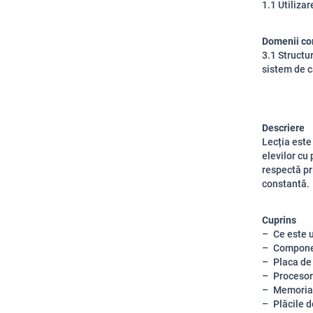
1.1 Utilizar
Domenii co
3.1 Structu
sistem de c
Descriere
Lecția este
elevilor cu
respectă pr
constantă.
Cuprins
Ce este 
Componen
Placa de
Procesor
Memoria 
Plăcile 