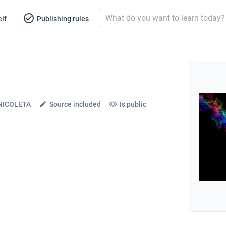
lf
Publishing rules
NICOLETA
Source included
Is public