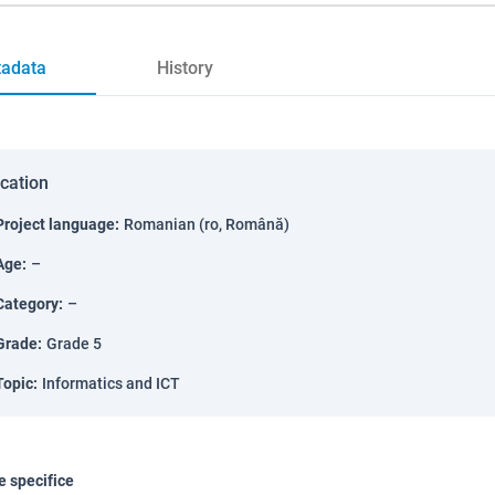
adata
History
ication
Project language
:
Romanian (ro, Română)
Age
:
–
Category
:
–
Grade
:
Grade 5
Topic
:
Informatics and ICT
 specifice