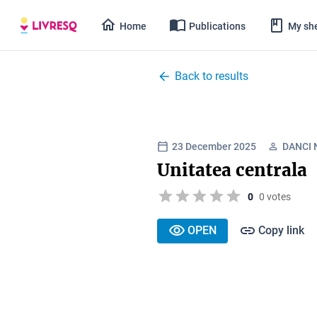
Home
Publications
My she
Back to results
23 December 2025
DANCI 
Unitatea centrala
0
0 votes
OPEN
Copy link