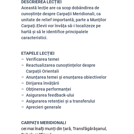
DESCRIEREA LECȚIEI
Această lecție are ca scop dobândirea de
cunoștințe despre Carpații Meridionali, ca
unitate de relief importantă, parte a Munților
Carpați.Elevii vor învăța să-i localizeze pe
hartă și să le identifice principalele
caracteristici.
ETAPELE LECȚIEI
Verificarea temei
Reactualizarea cunoștințelor despre
Carpații Orientali
Anunțarea temei și enunțarea obiectivelor
Dirijarea învățării
Obținerea performanței
Asigurarea feedback-ului
Asigurarea retenției și a transferului
Aprecieri generale
CARPAȚII MERIDIONALI
cei mai înalți munți din țară, Transfăgărășanul,