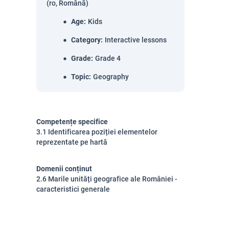
(ro, Română)
Age
:
Kids
Category
:
Interactive lessons
Grade
:
Grade 4
Topic
:
Geography
Competențe specifice
3.1 Identificarea poziției elementelor
reprezentate pe hartă
Domenii conținut
2.6 Marile unități geografice ale României -
caracteristici generale