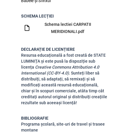
Babele și Sfinxul
SCHEMA LECȚIEI
Schema lectiei CARPATII
MERIDIONALI.pdf
DECLARAȚIE DE LICENȚIERE
Resursa educațională a fost creată de
STATE
LUMINIȚA
și este pusă la dispoziție sub
licența
Creative Commons Attribution
4.0
International (CC-BY-4.0).
Sunteți liber să
distribuiți, să adaptați, să remixați și să
modificați această resursă educațională,
chiar și în scopuri comerciale, atâta timp cât
creditați autorul original și distribuiți creațiile
rezultate sub aceeași licență!
BIBLIOGRAFIE
Programa școlară, site-uri de travel și trasee
montane