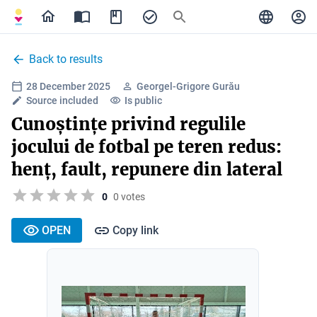
Back to results
28 December 2025
Georgel-Grigore Gurău
Source included
Is public
Cunoștințe privind regulile
jocului de fotbal pe teren redus:
henț, fault, repunere din lateral
0
0 votes
OPEN
Copy link