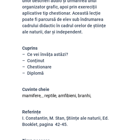
unor descrieri audio și urmărirea unui
organizator grafic, apoi prin exereciții
aplicative tip chestionar. Această lecție
poate fi parcursă de elev sub îndrumarea
cadrului didactic în cadrul orelor de științe
ale naturii, dar și independent.
Cuprins
Ce vei învăța astăzi?
Conținut
Chestionare
Diplomă
Cuvinte cheie
mamifere, , reptile, amfibieni, branhi,
Referințe
I. Constantin, M. Stan, Științe ale naturii, Ed.
Booklet, pagina 42-45.