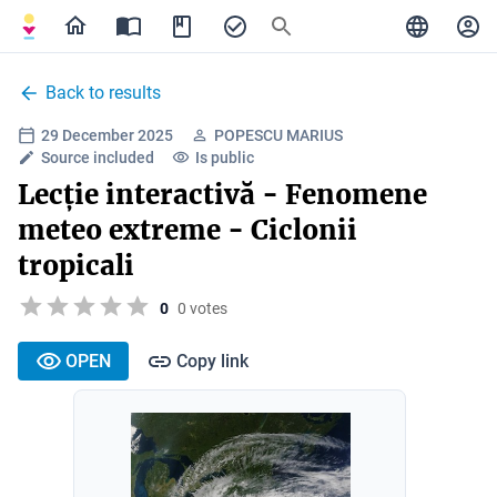
Back to results
29 December 2025
POPESCU MARIUS
Source included
Is public
Lecție interactivă - Fenomene
meteo extreme - Ciclonii
tropicali
0
0 votes
OPEN
Copy link