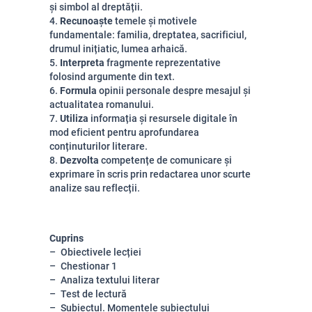
și simbol al dreptății.
4.
Recunoaște
temele și motivele
fundamentale: familia, dreptatea, sacrificiul,
drumul inițiatic, lumea arhaică.
5.
Interpreta
fragmente reprezentative
folosind argumente din text.
6.
Formula
opinii personale despre mesajul și
actualitatea romanului.
7.
Utiliza
informația și resursele digitale în
mod eficient pentru aprofundarea
conținuturilor literare.
8.
Dezvolta
competențe de comunicare și
exprimare în scris prin redactarea unor scurte
analize sau reflecții.
Cuprins
Obiectivele lecției
Chestionar 1
Analiza textului literar
Test de lectură
Subiectul. Momentele subiectului