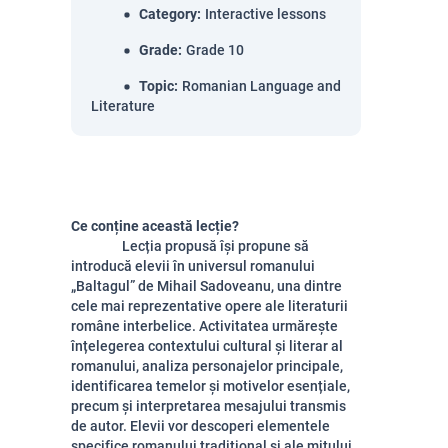
Category
:
Interactive lessons
Grade
:
Grade 10
Topic
:
Romanian Language and
Literature
Ce conține această lecție?
Lecția propusă își propune să
introducă elevii în universul romanului
„Baltagul” de Mihail Sadoveanu, una dintre
cele mai reprezentative opere ale literaturii
române interbelice. Activitatea urmărește
înțelegerea contextului cultural și literar al
romanului, analiza personajelor principale,
identificarea temelor și motivelor esențiale,
precum și interpretarea mesajului transmis
de autor. Elevii vor descoperi elementele
specifice romanului tradițional și ale mitului