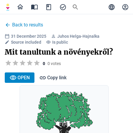
Back to results
31 December 2025
Juhos Helga-Hajnalka
Source included
Is public
Mit tanultunk a növényekről?
0
0 votes
OPEN
Copy link