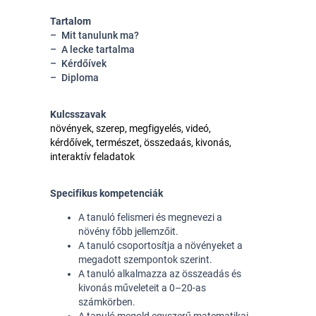
Tartalom
Mit tanulunk ma?
A lecke tartalma
Kérdőívek
Diploma
Kulcsszavak
növények, szerep, megfigyelés, videó,
kérdőívek, természet, összedaás, kivonás,
interaktív feladatok
Specifikus kompetenciák
A tanuló felismeri és megnevezi a 
növény főbb jellemzőit.
A tanuló csoportosítja a növényeket a 
megadott szempontok szerint. 
A tanuló alkalmazza az összeadás és 
kivonás műveleteit a 0–20-as 
számkörben.