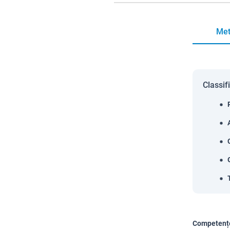
Met
Classif
Competențe