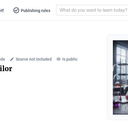
lf
Publishing rules
nde
Source not included
Is public
ilor