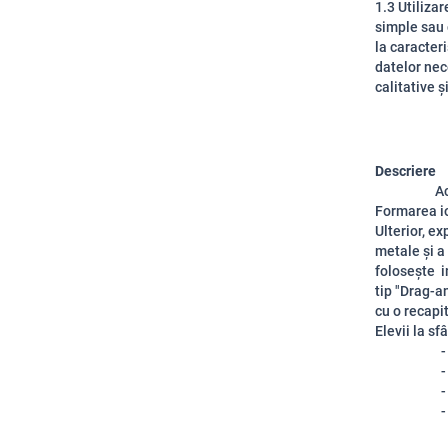
1.3 Utiliza
simple sau 
la caracteri
datelor nec
calitative 
Descriere
Activitate
Formarea io
Ulterior, ex
metale și a
folosește im
tip "Drag-a
cu o recapi
Elevii 
- să defin
- să înțel
- să ident
- să scrie