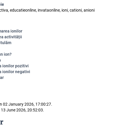
eie
activa, educatieonline, invataonline, ioni, cationi, anioni
marea ionilor
a activității
itulăm
un ion?
a
ionilor pozitivi
 ionilor negativi
ar
n 02 January 2026, 17:00:27.
 13 June 2026, 20:52:03.
r