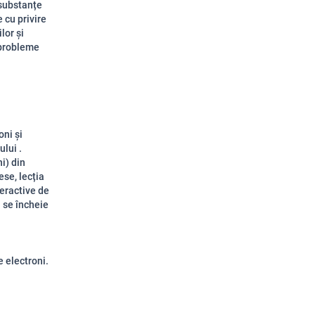
 substanțe
 cu privire
lor și
 probleme
ni și
ului .
ni) din
ese, lecția
teractive de
a se încheie
ctroni.​​​​