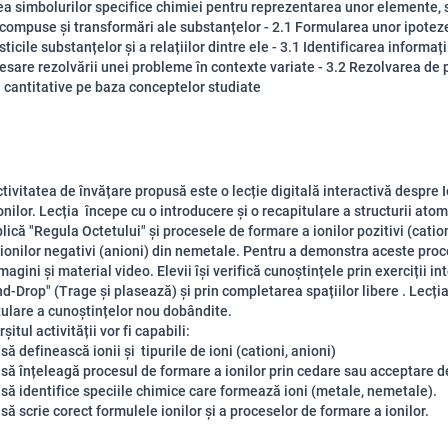
rea simbolurilor specifice chimiei pentru reprezentarea unor elemente,
compuse și transformări ale substanțelor - 2.1 Formularea unor ipoteze
sticile substanțelor și a relațiilor dintre ele - 3.1 Identificarea informații
esare rezolvării unei probleme în contexte variate - 3.2 Rezolvarea de
și cantitative pe baza conceptelor studiate
a de învățare propusă este o lecție digitală interactivă despre Io
nilor.
Lecția începe cu o introducere și o recapitulare a structurii atom
plică "Regula Octetului" și procesele de formare a ionilor pozitivi (catio
 ionilor negativi (anioni) din nemetale. Pentru a demonstra aceste proc
agini și material video. Elevii își verifică cunoștințele prin exerciții in
nd-Drop" (Trage și plasează) și prin completarea spațiilor libere . Lecți
tulare a cunoștințelor nou dobândite.
la sfârșitul activității vor fi capabili:
ească ionii și tipurile de ioni (cationi, anioni)
eagă procesul de formare a ionilor prin cedare sau acceptare de ele
ifice speciile chimice care formează ioni (metale, nemetale).
 corect formulele ionilor și a proceselor de formare a ionilor.