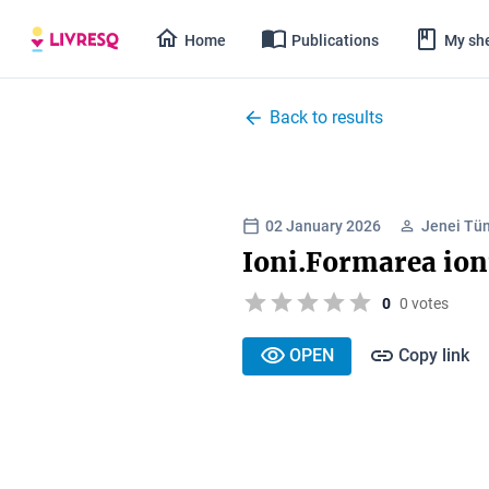
Home
Publications
My she
Back to results
02 January 2026
Jenei Tü
Ioni.Formarea ion
0
0 votes
OPEN
Copy link