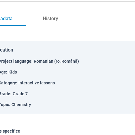
adata
History
ication
Project language
:
Romanian (ro, Română)
Age
:
Kids
Category
:
Interactive lessons
Grade
:
Grade 7
Topic
:
Chemistry
 specifice