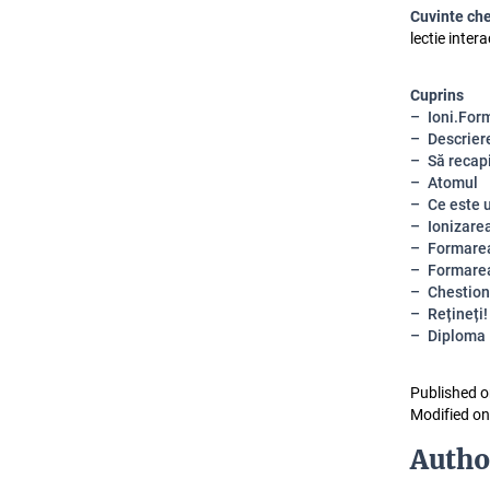
Cuvinte ch
lectie inter
Cuprins
Ioni.For
Descriere
Să recap
Atomul
Ce este 
Ionizare
Formarea 
Formarea
Chestion
Rețineți!
Diploma
Published o
Modified on
Autho