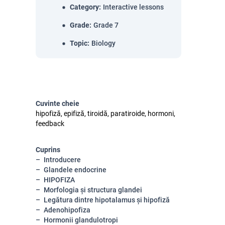
Category
:
Interactive lessons
Grade
:
Grade 7
Topic
:
Biology
Cuvinte cheie
hipofiză, epifiză, tiroidă, paratiroide, hormoni,
feedback
Cuprins
Introducere
Glandele endocrine
HIPOFIZA
Morfologia și structura glandei
Legătura dintre hipotalamus și hipofiză
Adenohipofiza
Hormonii glandulotropi