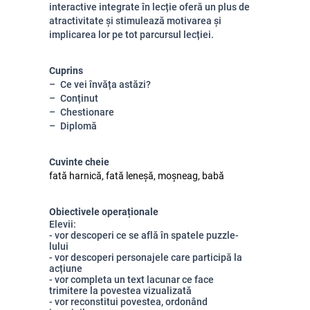
interactive integrate în lecție oferă un plus de
atractivitate și stimulează motivarea și
implicarea lor pe tot parcursul lecției.
Cuprins
Ce vei învăța astăzi?
Conținut
Chestionare
Diplomă
Cuvinte cheie
fată harnică, fată leneșă, moșneag, babă
Obiectivele operaționale
Elevii:
- vor descoperi ce se află în spatele puzzle-
lului
- vor descoperi personajele care participă la
acțiune
- vor completa un text lacunar ce face
trimitere la povestea vizualizată
- vor reconstitui povestea, ordonând