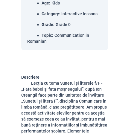
Age
:
Kids
Category
:
Interactive lessons
Grade
:
Grade 0
Topic
:
Communication in
Romanian
Descriere
Lecția cu tema Sunetul și literele f/F -
,,Fata babei și fata moșneagului”, după Ion
Creangă face parte din unitatea de învățare
,,Sunetul și litera F”, disciplina Comunicare în
limba română, clasa pregătitoare. Am propus
această activitate elevilor pentru ca aceștia
să exerseze ceea ce au învățat, pentru o mai
bună reținere a informațiilor și îmbunătățirea
performanțelor școlare. Elementele