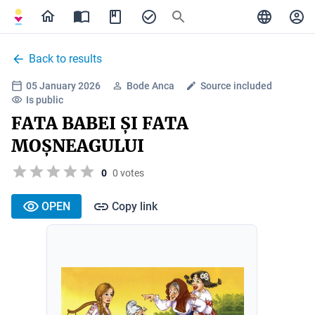
Back to results
05 January 2026
Bode Anca
Source included
Is public
FATA BABEI ȘI FATA
MOȘNEAGULUI
0
0 votes
OPEN
Copy link