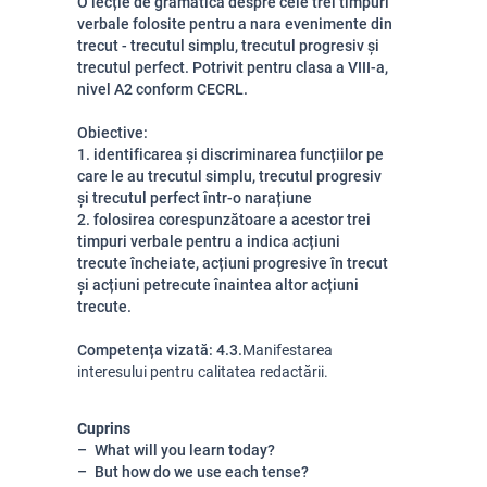
O lecție de gramatică despre cele trei timpuri
verbale folosite pentru a nara evenimente din
trecut - trecutul simplu, trecutul progresiv și
trecutul perfect. Potrivit pentru clasa a VIII-a,
nivel A2 conform CECRL.
Obiective:
1. identificarea și discriminarea funcțiilor pe
care le au trecutul simplu, trecutul progresiv
și trecutul perfect într-o narațiune
2. folosirea corespunzătoare a acestor trei
timpuri verbale pentru a indica acțiuni
trecute încheiate, acțiuni progresive în trecut
și acțiuni petrecute înaintea altor acțiuni
trecute.
Competența vizată: 4.3.
Manifestarea
interesului pentru calitatea redactării.
Cuprins
What will you learn today?
But how do we use each tense?