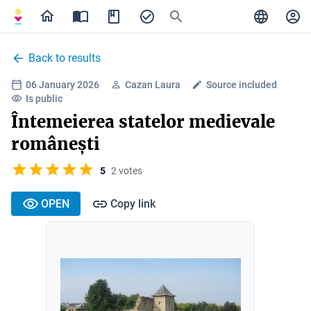
Back to results
06 January 2026
Cazan Laura
Source included
Is public
Întemeierea statelor medievale
românești
5
2 votes
OPEN
Copy link