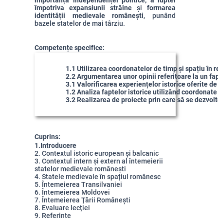
importanța independenței politice, a luptei
împotriva expansiunii străine
și
formarea
identității medievale românești
, punând
bazele statelor de mai târziu.
Competențe specifice:
1.1 Utilizarea coordonatelor de timp și spațiu în 
2.2 Argumentarea unor opinii referitoare la un fapt
3.1 Valorificarea experiențelor istorice oferite de
1.2 Analiza faptelor istorice utilizând coordonat
3.2 Realizarea de proiecte prin care să se dezvolt
Cuprins:
1.Introducere
2. Contextul istoric european și balcanic
3. Contextul intern și extern al întemeierii
statelor medievale românești
4. Statele medievale în spațiul românesc
5. Întemeierea Transilvaniei
6. Întemeierea Moldovei
7. Întemeierea Țării Românești
8. Evaluare lecției
9. Referințe