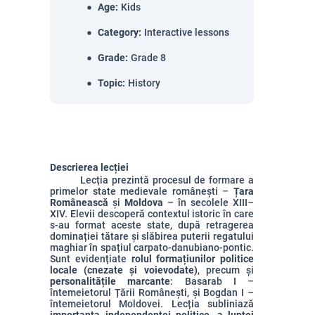
Age
:
Kids
Category
:
Interactive lessons
Grade
:
Grade 8
Topic
:
History
Descrierea lecției
Lecția prezintă procesul de formare a
primelor state medievale românești –
Țara
Românească
și
Moldova
– în secolele XIII–
XIV. Elevii descoperă contextul istoric în care
s-au format aceste state, după retragerea
dominației tătare și slăbirea puterii regatului
maghiar în spațiul carpato-danubiano-pontic.
Sunt evidențiate
rolul formațiunilor politice
locale (cnezate și voievodate)
, precum și
personalitățile marcante
: Basarab I –
întemeietorul Țării Românești, și Bogdan I –
întemeietorul Moldovei. Lecția subliniază