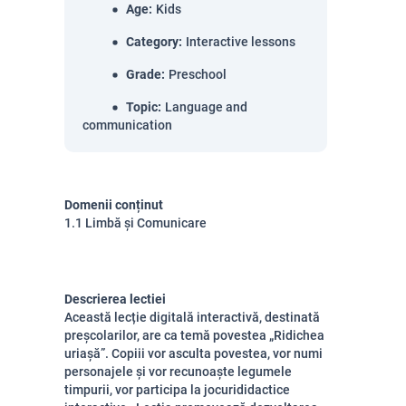
Age
:
Kids
Category
:
Interactive lessons
Grade
:
Preschool
Topic
:
Language and
communication
Domenii conținut
1.1 Limbă și Comunicare
Descrierea lectiei
Această lecție digitală interactivă, destinată
preșcolarilor, are ca temă povestea „Ridichea
uriașă”. Copiii vor asculta povestea, vor numi
personajele și vor recunoaște legumele
timpurii, vor participa la jocurididactice