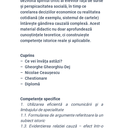
dezvoltă spiritul critic al elevilor față de surse
și perspicacitatea socială, în timp ce
corelarea deciziilor economice cu realitatea
cotidiană (de exemplu, sistemul de cartele)
întărește gândirea cauzală complexă. Acest
material didactic nu doar aprofundează
cunoștințele teoretice, ci construiește
competențe istorice reale și aplicabile.
Cuprins
Ce vei învăța astăzi?
Gheorghe Gheorghiu-Dej
Nicolae Ceaușescu
Chestionare
Diplomă
Competențe specifice
1. Utilizarea eficientă a comunicării şi a 
limbajului de specialitate
1.1. Formularea de argumente referitoare la un 
subiect istoric
1.3. Evidențierea relației cauză – efect într-o 