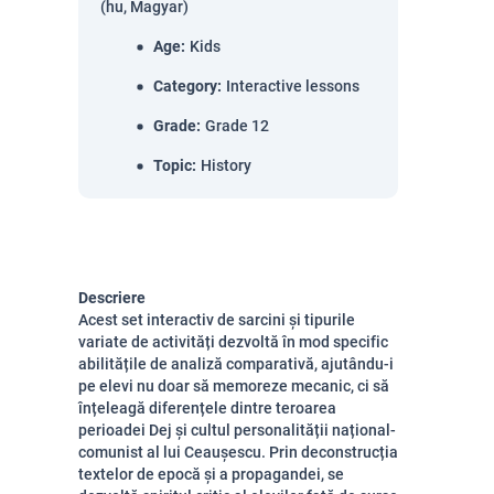
(hu, Magyar)
Age
:
Kids
Category
:
Interactive lessons
Grade
:
Grade 12
Topic
:
History
Descriere
Acest set interactiv de sarcini și tipurile
variate de activități dezvoltă în mod specific
abilitățile de analiză comparativă, ajutându-i
pe elevi nu doar să memoreze mecanic, ci să
înțeleagă diferențele dintre teroarea
perioadei Dej și cultul personalității național-
comunist al lui Ceaușescu. Prin deconstrucția
textelor de epocă și a propagandei, se