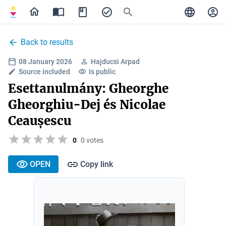
Back to results
08 January 2026
Hajducsi Arpad
Source included
Is public
Esettanulmány: Gheorghe
Gheorghiu-Dej és Nicolae
Ceaușescu
0
0 votes
OPEN
Copy link