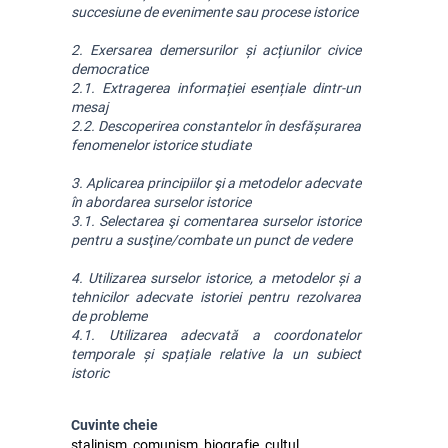
succesiune de evenimente sau procese istorice
2. Exersarea demersurilor și acțiunilor civice 
democratice
2.1. Extragerea informației esențiale dintr-un 
mesaj
2.2. Descoperirea constantelor în desfășurarea 
fenomenelor istorice studiate
3. Aplicarea principiilor şi a metodelor adecvate 
în abordarea surselor istorice
3.1. Selectarea şi comentarea surselor istorice 
pentru a susţine/combate un punct de vedere
4. Utilizarea surselor istorice, a metodelor și a 
tehnicilor adecvate istoriei pentru rezolvarea 
de probleme
4.1. Utilizarea adecvată a coordonatelor 
temporale și spațiale relative la un subiect 
istoric
Cuvinte cheie
stalinism, comunism, biografie, cultul