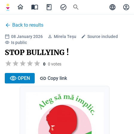
Back to results
08 January 2026
Mirela Teșu
Source included
Is public
STOP BULLYING !
0
0 votes
OPEN
Copy link