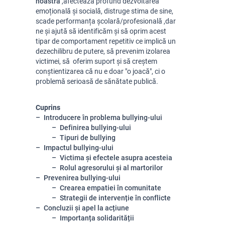
noastră
,
afectează profund dezvoltarea
emoțională și socială, distruge stima de sine,
scade performanța școlară/profesională
,dar
ne
și ajută să identificăm și să oprim acest
tipar de comportament repetitiv ce implică un
dezechilibru de putere
,
să prevenim izolarea
victimei, să oferim suport și să creștem
conștientizarea că nu e doar "o joacă", ci o
problemă serioasă de sănătate publică.
Cuprins
Introducere în problema bullying-ului
Definirea bullying-ului
Tipuri de bullying
Impactul bullying-ului
Victima și efectele asupra acesteia
Rolul agresorului și al martorilor
Prevenirea bullying-ului
Crearea empatiei în comunitate
Strategii de intervenție în conflicte
Concluzii și apel la acțiune
Importanța solidarității