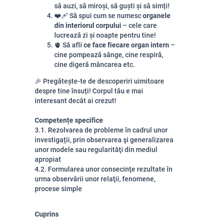
să auzi, să miroși, să guști și să simți!
❤️‍🩹 Să spui cum se numesc
organele
din interiorul corpului
– cele care
lucrează zi și noapte pentru tine!
🫀 Să afli
ce face fiecare organ intern
–
cine pompează sânge, cine respiră,
cine digeră mâncarea etc.
🎉 Pregătește-te de descoperiri uimitoare
despre tine însuți! Corpul tău e mai
interesant decât ai crezut!
Competențe specifice
3.1. Rezolvarea de probleme în cadrul unor
investigaţii, prin observarea şi generalizarea
unor modele sau regularităţi din mediul
apropiat
4.2. Formularea unor consecinţe rezultate în
urma observării unor relaţii, fenomene,
procese simple
Cuprins