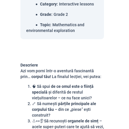
Category
:
Interactive lessons
Grade
:
Grade 2
Topic
:
Mathematics and
environmental exploration
Descriere
Azi vom porni într-o aventură fascinantă
prin…
corpul tău!
La finalul lecției, vei putea:
🧠 Să spui
de ce omul este o ființă
specială
și diferită de restul
viețuitoarelor – ce nu face unici?
🦴 Să numești
părțile principale ale
corpului tău
– din ce „piese” ești
construit?
👃👀👂 Să recunoști
organele de simț
–
acele super-puteri care te ajută să vezi,