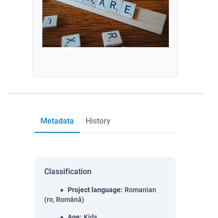
Metadata
History
Classification
Project language
:
Romanian
(ro, Română)
Age
:
Kids