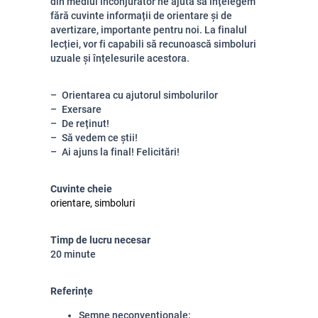
din mediul înconjurător ne ajută să înțelegem
fără cuvinte informații de orientare și de
avertizare, importante pentru noi. La finalul
lecției, vor fi capabili să recunoască simboluri
uzuale și înțelesurile acestora.
Orientarea cu ajutorul simbolurilor
Exersare
De reținut!
Să vedem ce știi!
Ai ajuns la final! Felicitări!
Cuvinte cheie
orientare, simboluri
Timp de lucru necesar
20 minute
Referințe
Semne neconvenționale: