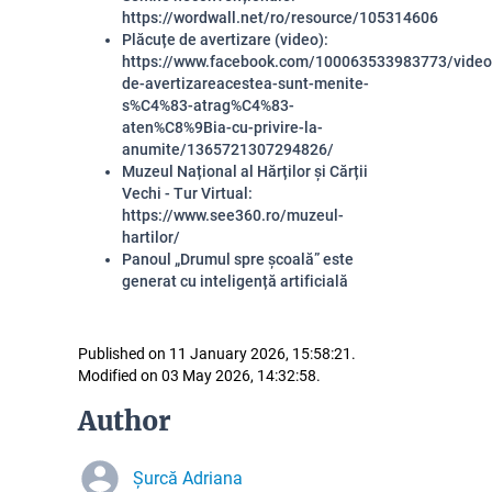
https://wordwall.net/ro/resource/105314606
Plăcuțe de avertizare (video):
https://www.facebook.com/100063533983773/vid
de-avertizareacestea-sunt-menite-
s%C4%83-atrag%C4%83-
aten%C8%9Bia-cu-privire-la-
anumite/1365721307294826/
Muzeul Național al Hărților și Cărții
Vechi - Tur Virtual:
https://www.see360.ro/muzeul-
hartilor/
Panoul „Drumul spre școală” este
generat cu inteligență artificială
Published on 11 January 2026, 15:58:21.
Modified on 03 May 2026, 14:32:58.
Author
Șurcă Adriana