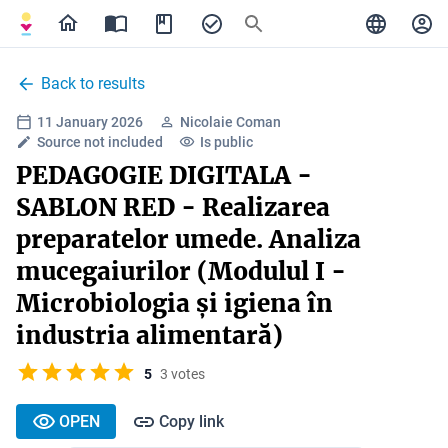
Back to results
11 January 2026
Nicolaie Coman
Source not included
Is public
PEDAGOGIE DIGITALA -
SABLON RED - Realizarea
preparatelor umede. Analiza
mucegaiurilor (Modulul I -
Microbiologia și igiena în
industria alimentară)
5
3 votes
OPEN
Copy link