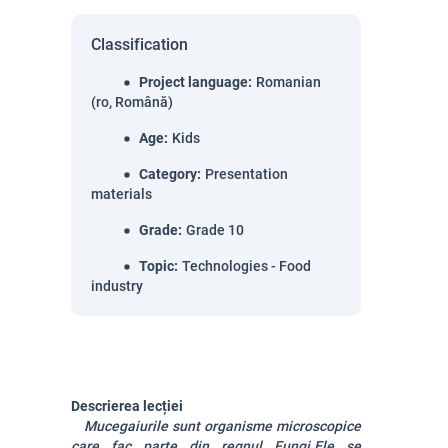
Classification
Project language
:
Romanian
(ro, Română)
Age
:
Kids
Category
:
Presentation
materials
Grade
:
Grade 10
Topic
:
Technologies - Food
industry
Descrierea lecției
Mucegaiurile sunt organisme microscopice
care fac parte din regnul Fungi.
Ele se