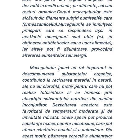
dezvoltă în medii umede, pe alimente, sol sau
resturi organice.
Corpul mucegaiurilor este
alcătuit din filamente subțiri numite
hife
, care
formează
miceliul
.
Mucegaiurile se înmulțesc
prin
spori
, care se răspândesc ușor în
aer.
Unele mucegaiuri sunt utile (ex. în
obținerea antibioticelor sau a unor alimente),
iar altele pot fi dăunătoare, provocând
alterarea alimentelor sau alergii.
Mucegaiurile joacă un rol important în
descompunerea substanțelor organice,
contribuind la reciclarea materiei în natură.
Ele nu au clorofilă, motiv pentru care nu pot
realiza fotosinteza și se hrănesc prin
absorbția substanțelor nutritive din mediul
înconjurător. Dezvoltarea acestora este
favorizată de temperaturi moderate și de
umiditate ridicată. Unele specii pot produce
substanțe toxice, numite micotoxine, care pot
afecta sănătatea omului și a animalelor. Din
acest motiv, păstrarea corectă a alimentelor