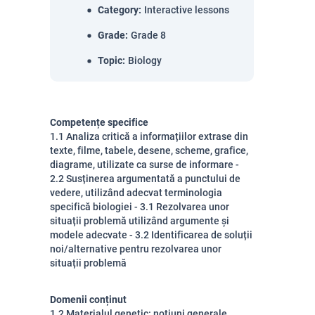
Category
:
Interactive lessons
Grade
:
Grade 8
Topic
:
Biology
Competențe specifice
1.1 Analiza critică a informațiilor extrase din
texte, filme, tabele, desene, scheme, grafice,
diagrame, utilizate ca surse de informare -
2.2 Susținerea argumentată a punctului de
vedere, utilizând adecvat terminologia
specifică biologiei - 3.1 Rezolvarea unor
situații problemă utilizând argumente și
modele adecvate - 3.2 Identificarea de soluții
noi/alternative pentru rezolvarea unor
situații problemă
Domenii conținut
1.2 Materialul genetic: noțiuni generale