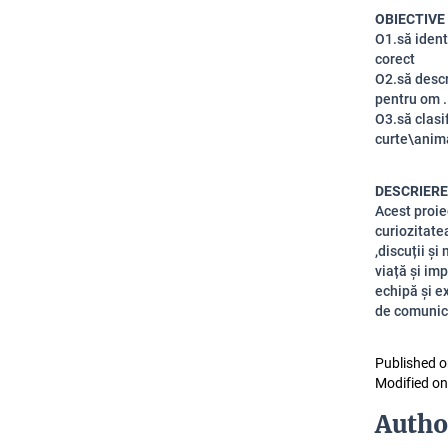
OBIECTIVE
O1.să ident
corect
O2.să descr
pentru om .
O3.să clasi
curte\anim
DESCRIERE
Acest proie
curiozitatea
,discuții ș
viață și im
echipă și ex
de comunica
Published o
Modified on
Autho