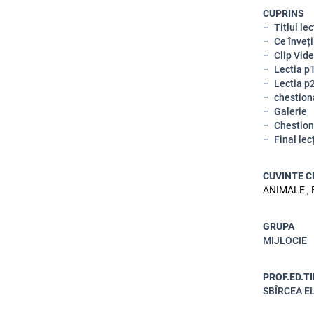
CUPRINS
Titlul lec
Ce înveți
Clip Vid
Lectia p
Lectia p
chestion
Galerie
Chestion
Final lec
CUVINTE C
ANIMALE , 
GRUPA
MIJLOCIE
PROF.ED.T
SBÎRCEA E