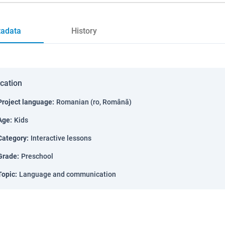
adata
History
ication
Project language
:
Romanian (ro, Română)
Age
:
Kids
Category
:
Interactive lessons
Grade
:
Preschool
Topic
:
Language and communication