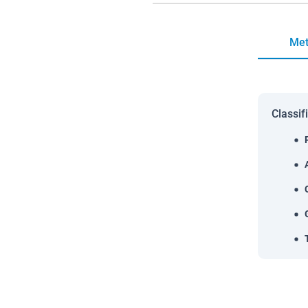
Met
Classif