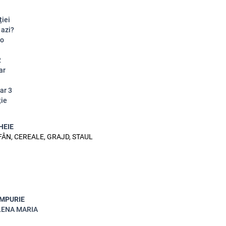
ției
 azi?
eo
1
2
ar
ar 3
ție
HEIE
FÂN, CEREALE, GRAJD, STAUL
IMPURIE
LENA MARIA