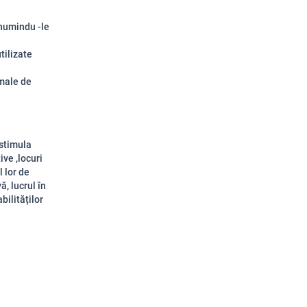
numindu -le
tilizate
imale de
 stimula
ive ,locuri
l lor de
, lucrul în
bilităților