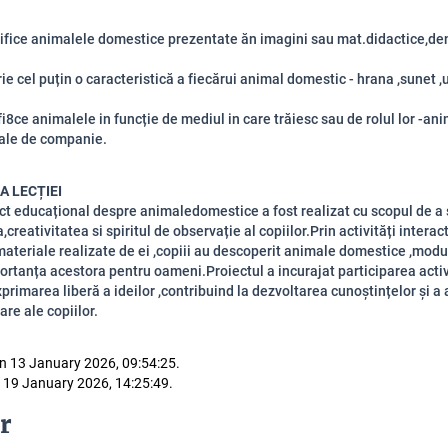
ifice animalele domestice prezentate ăn imagini sau mat.didactice,de
ie cel puțin o caracteristică a fiecărui animal domestic - hrana ,sunet ,u
fi8ce animalele in funcție de mediul in care trăiesc sau de rolul lor -an
ale de companie.
A LECȚIEI
ct educațional despre animaledomestice a fost realizat cu scopul de a
,creativitatea si spiritul de observație al copiilor.Prin activități interact
i materiale realizate de ei ,copiii au descoperit animale domestice ,modu
portanța acestora pentru oameni.Proiectul a incurajat participarea activă
primarea liberă a ideilor ,contribuind la dezvoltarea cunoștințelor și a a
re ale copiilor.
n 13 January 2026, 09:54:25.
 19 January 2026, 14:25:49.
r