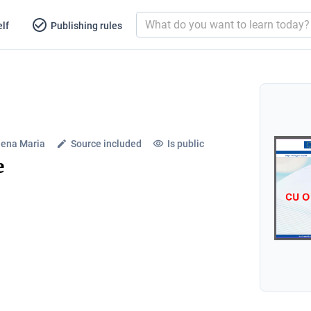
lf
Publishing rules
lena Maria
Source included
Is public
e