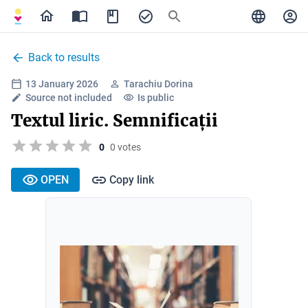
Back to results
13 January 2026
Tarachiu Dorina
Source not included
Is public
Textul liric. Semnificații
0
0 votes
OPEN
Copy link