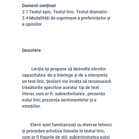
Domenii conținut
2.1 Textul epic. Textul liric. Textul dramatic -
3.4 Modalități de exprimare a preferințelor și
a opiniilor
Descriere
Lecția își propune să dezvolte elevilor
capacitatea de a înțelege și de a interpreta
un text liric. Școlarii vor învăța să recunoască
trăsăturile specifice acestui tip de text
literar, cum ar fi: subiectivitatea , prezența
eului liric, prezența sentimentelor și a
emoțiilor.
Elevii sunt familiarizați cu diverse tehnici
și procedee artistice folosite în textul liric,
cum ar fi figurile de stil, subiectivitatea eului