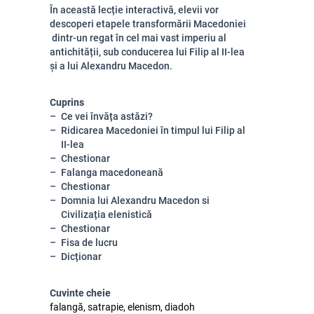
În această lecție interactivă, elevii vor
descoperi etapele transformării Macedoniei
dintr-un regat în cel mai vast imperiu al
antichității, sub conducerea lui Filip al II-lea
și a lui Alexandru Macedon.
Cuprins
Ce vei învăța astăzi?
Ridicarea Macedoniei în timpul lui Filip al
II-lea
Chestionar
Falanga macedoneană
Chestionar
Domnia lui Alexandru Macedon si
Civilizația elenistică
Chestionar
Fisa de lucru
Dicționar
Cuvinte cheie
falangă, satrapie, elenism, diadoh