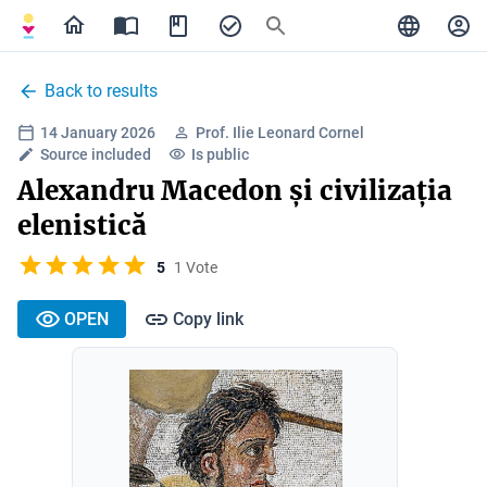
Back to results
14 January 2026
Prof. Ilie Leonard Cornel
Source included
Is public
Alexandru Macedon și civilizația
elenistică
5
1 Vote
OPEN
Copy link