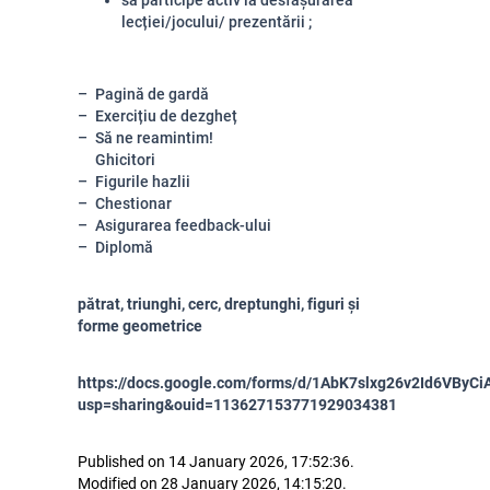
lecției/jocului/ prezentării ;
Pagină de gardă
Exercițiu de dezgheț
Să ne reamintim!
Ghicitori
Figurile hazlii
Chestionar
Asigurarea feedback-ului
Diplomă
pătrat, triunghi, cerc, dreptunghi, figuri și
forme geometrice
https://docs.google.com/forms/d/1AbK7slxg26v2Id6VByC
usp=sharing&ouid=113627153771929034381
Published on 14 January 2026, 17:52:36.
Modified on 28 January 2026, 14:15:20.