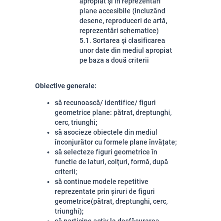
apropiat şi în reprezentări
plane accesibile (incluzând
desene, reproduceri de artă,
reprezentări schematice)
5.1. Sortarea şi clasificarea
unor date din mediul apropiat
pe baza a două criterii
Obiective generale:
să recunoască/ identifice/ figuri
geometrice plane: pătrat, dreptunghi,
cerc, triunghi;
să asocieze obiectele din mediul
înconjurător cu formele plane învățate;
să selecteze figuri geometrice
în
functie de laturi, colțuri, formă,
după
criterii;
să continue modele repetitive
reprezentate prin șiruri de figuri
geometrice(pătrat, dreptunghi, cerc,
triunghi);
să participe
activ la desfășurarea