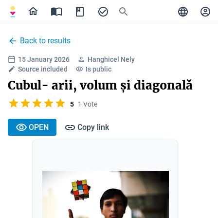
Back to results
15 January 2026
Hanghicel Nely
Source included
Is public
Cubul- arii, volum și diagonală
5
1 Vote
OPEN
Copy link