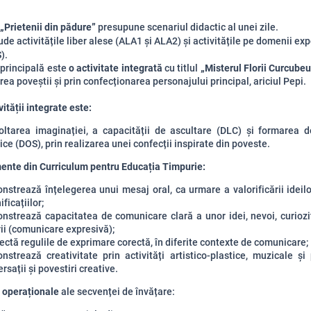
 „Prietenii din pădure”
presupune scenariul didactic al unei zile.
ude activitățile liber alese (ALA1 și ALA2) și activitățile pe domenii exp
).
 principală este
o activitate integrată
cu titlul
„Misterul Florii Curcubeu
rea poveștii și prin confecționarea personajului principal, ariciul Pepi.
ității integrate este:
oltarea imaginației, a capacității de ascultare (DLC) și formarea de
ice (DOS), prin realizarea unei confecții inspirate din poveste.
nte din Curriculum pentru Educația Timpurie:
strează înțelegerea unui mesaj oral, ca urmare a valorificării ideilor
ficațiilor;
strează capacitatea de comunicare clară a unor idei, nevoi, curiozit
ii (comunicare expresivă);
ctă regulile de exprimare corectă, în diferite contexte de comunicare;
strează creativitate prin activități artistico-plastice, muzicale și 
rsații și povestiri creative.
 operaționale
ale secvenței de învățare: