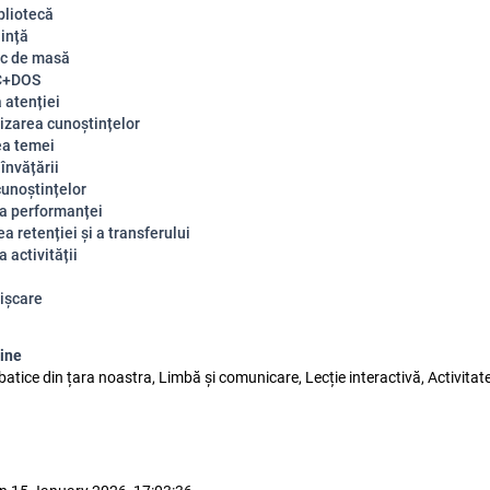
bliotecă
iință
c de masă
C+DOS
 atenției
izarea cunoștințelor
ea temei
 învățării
cunoștințelor
a performanței
a retenției și a transferului
 activității
ișcare
line
atice din țara noastra, Limbă și comunicare, Lecție interactivă, Activitate