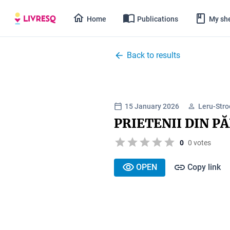
Home
Publications
My she
Back to results
15 January 2026
Leru-Stro
PRIETENII DIN P
0
0 votes
OPEN
Copy link