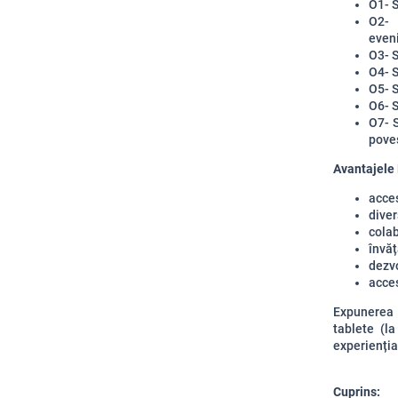
O1- 
O2- 
even
O3- S
O4- S
O5- S
O6- S
O7- S
poves
Avantajele 
acces
diver
colab
învă
dezvo
acces
Expunerea c
tablete (l
experienți
Cuprins: