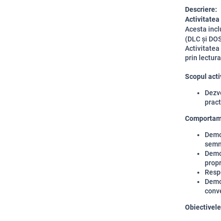
Descriere:
Activitatea
Acesta incl
(DLC și DOS
Activitatea
prin lectura
Scopul activ
Dezv
pract
Comportame
Demon
semni
Demon
propr
Respe
Demon
conve
Obiectivele