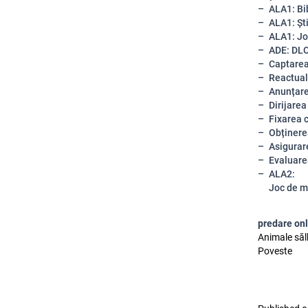
ALA1: Bi
ALA1: Șt
ALA1: Jo
ADE: DL
Captarea
Reactual
Anunțar
Dirijarea
Fixarea 
Obținere
Asigurare
Evaluarea
ALA2:
Joc de m
predare on
Animale sălb
Poveste