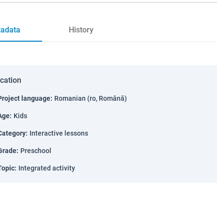
adata
History
ication
Project language
:
Romanian (ro, Română)
Age
:
Kids
Category
:
Interactive lessons
Grade
:
Preschool
Topic
:
Integrated activity