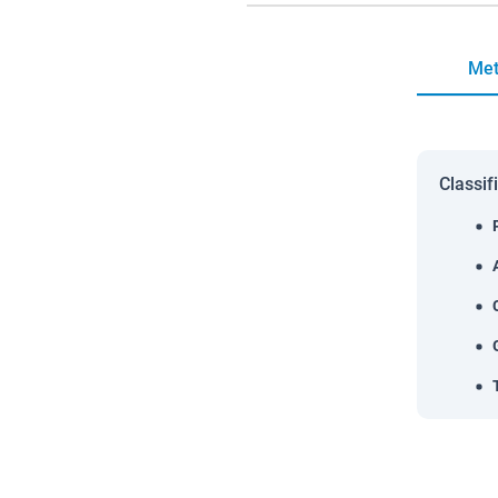
Met
Classif