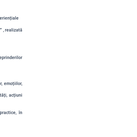
eriențiale
”
, realizată
prinderilor
, emoțiilor,
ăți, acțiuni
practice, în