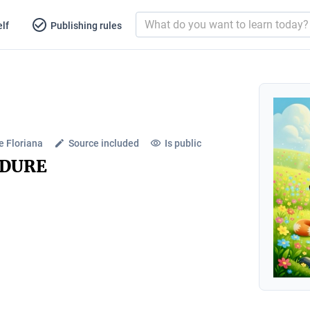
lf
Publishing rules
e Floriana
Source included
Is public
ĂDURE