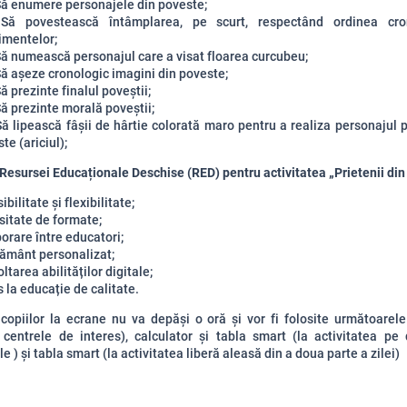
Să enumere personajele din poveste;
Să povestească întâmplarea, pe scurt, respectând ordinea cro
imentelor;
ă numească personajul care a visat floarea curcubeu;
ă așeze cronologic imagini din poveste;
ă prezinte finalul poveștii;
ă prezinte morală poveștii;
ă lipească fâșii de hârtie colorată maro pentru a realiza personajul p
te (ariciul);
Resursei Educaționale Deschise (RED) pentru activitatea „Prietenii din
ibilitate și flexibilitate;
sitate de formate;
orare între educatori;
țământ personalizat;
ltarea abilităților digitale;
 la educație de calitate.
opiilor la ecrane nu va depăși o oră și vor fi folosite următoarele
a centrele de interes), calculator și tabla smart (la activitatea pe
ale
) și tabla smart (la activitatea liberă aleasă din a doua parte a zilei)