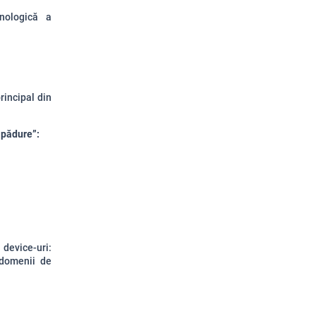
nologică a
rincipal din
 pădure”:
 device-uri:
 domenii de