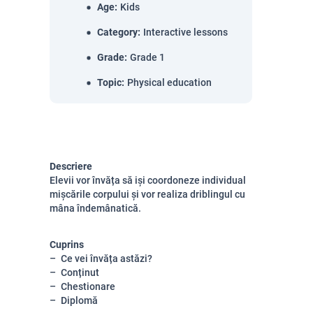
Age
:
Kids
Category
:
Interactive lessons
Grade
:
Grade 1
Topic
:
Physical education
Descriere
Elevii vor învăța să iși coordoneze individual
mișcările corpului și vor realiza driblingul cu
mâna îndemânatică.
Cuprins
Ce vei învăța astăzi?
Conținut
Chestionare
Diplomă