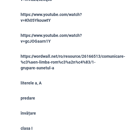
https://www.youtube.com/watch?
v=Kh05YkouwtY
https://www.youtube.com/watch?
v=gcJOGaarn1Y
https://wordwall.net/ro/resource/26166513/comunicare-
%c3%aen-limba-rom%c3%a2n%c4%83/1-
grupare-sunetul-a
literele a, A
predare
învățare
clasa I