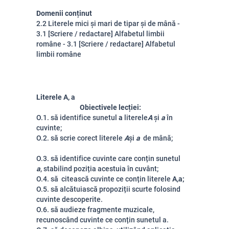
Domenii conținut
2.2 Literele mici și mari de tipar și de mână -
3.1 [Scriere / redactare] Alfabetul limbii
române - 3.1 [Scriere / redactare] Alfabetul
limbii române
Literele A, a
Obiectivele lecției:
O.1. să identifice sunetul
a
literele
A
și
a
în
cuvinte;
O.2. să scrie corect literele
A
și
a
de mână;
O.3. să identifice cuvinte care conțin sunetul
a
, stabilind poziția acestuia în cuvânt;
O.4. să citească cuvinte ce conțin literele
A,
a;
O.5. să alcătuiască propoziții scurte folosind
cuvinte descoperite.
O.6. să audieze fragmente muzicale,
recunoscând cuvinte ce conțin sunetul a.