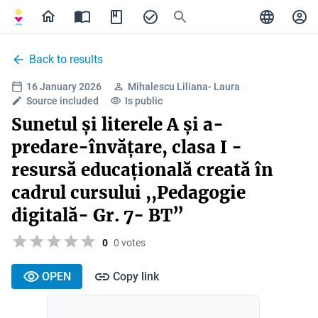
Back to results
16 January 2026
Mihalescu Liliana- Laura
Source included
Is public
Sunetul și literele A și a-
predare-învățare, clasa I -
resursă educațională creată în
cadrul cursului ,,Pedagogie
digitală- Gr. 7- BT”
0
0 votes
OPEN
Copy link