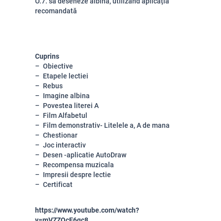
O.7. să deseneze albina, utilizând aplicația
recomandată
Cuprins
Obiective
Etapele lectiei
Rebus
Imagine albina
Povestea literei A
Film Alfabetul
Film demonstrativ- Litelele a, A de mana
Chestionar
Joc interactiv
Desen -aplicatie AutoDraw
Recompensa muzicala
Impresii despre lectie
Certificat
https://www.youtube.com/watch?
v=mVZZQcE6qc8