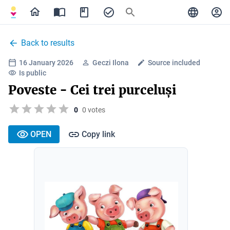
Back to results
16 January 2026
Geczi Ilona
Source included
Is public
Poveste - Cei trei purceluși
0
0 votes
OPEN
Copy link