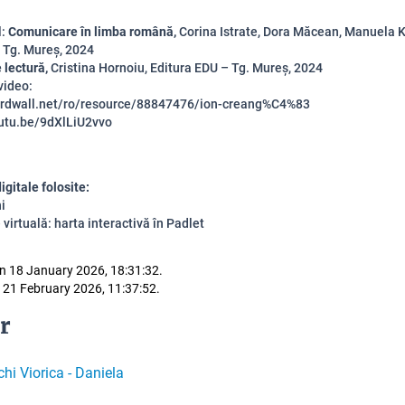
:
Comunicare în limba română,
Corina Istrate, Dora Măcean, Manuela 
u
Tg. Mureș, 2024
 lectură,
Cristina Hornoiu, Editura EDU – Tg. Mureș, 2024
video:
wordwall.net/ro/resource/88847476/ion-creang%C4%83
outu.be/9dXlLiU2vvo
igitale folosite:
i
 virtuală: harta interactivă în Padlet
n 18 January 2026, 18:31:32.
 21 February 2026, 11:37:52.
r
chi Viorica - Daniela