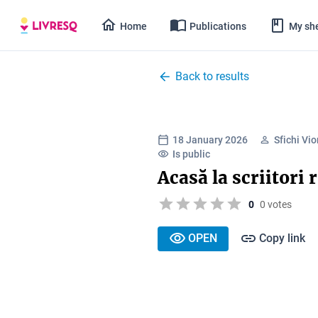
Home
Publications
My she
Back to results
18 January 2026
Sfichi Vio
Is public
Acasă la scriitori
0
0 votes
OPEN
Copy link