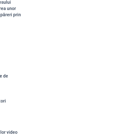
esului
rea unor
păreri prin
le de
tori
elor video