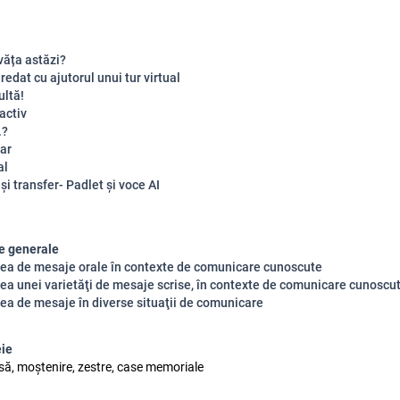
văța astăzi?
redat cu ajutorul unui tur virtual
ultă!
activ
.?
ar
al
și transfer- Padlet și voce AI
e generale
rea de mesaje orale în contexte de comunicare cunoscute
ea unei varietăţi de mesaje scrise, în contexte de comunicare cunoscu
ea de mesaje în diverse situaţii de comunicare
eie
asă, moștenire, zestre, case memoriale