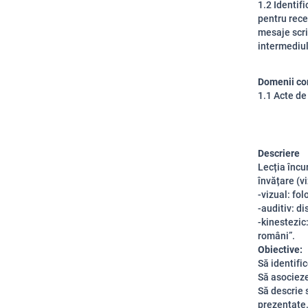
1.2 Identif
pentru rece
mesaje scri
intermediul
Domenii co
1.1 Acte de
Descriere
Lecția încu
învățare (vi
-vizual: fol
-auditiv: di
-kinestezic:
români”.
Obiective:
Să identifi
Să asocieze 
Să descrie 
prezentate