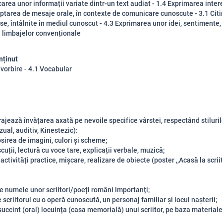
icarea unor informații variate dintr-un text audiat - 1.4 Exprimarea inter
ptarea de mesaje orale, în contexte de comunicare cunoscute - 3.1 Citi
se, întâlnite în mediul cunoscut - 4.3 Exprimarea unor idei, sentimente, 
 limbajelor convenționale
nținut
 vorbire - 4.1 Vocabular
rajează învățarea axată pe nevoile specifice vârstei, respectând stiluri
zual, auditiv, Kinestezic):
osirea de imagini, culori și scheme;
scuții, lectură cu voce tare, explicații verbale, muzică;
activități practice, mișcare, realizare de obiecte (poster ,,Acasă la scrii
ce numele unor scriitori/poeți români importanți;
scriitorul cu o operă cunoscută, un personaj familiar și locul nașterii;
succint (oral) locuința (casa memorială) unui scriitor, pe baza material
.