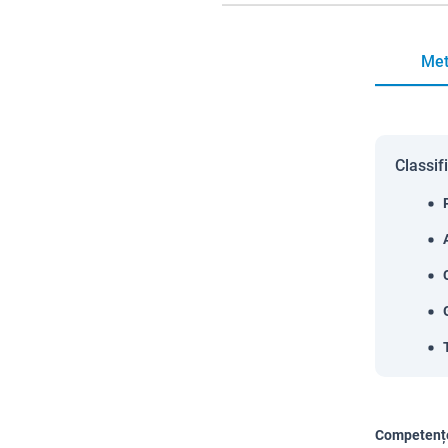
Met
Classif
Competențe