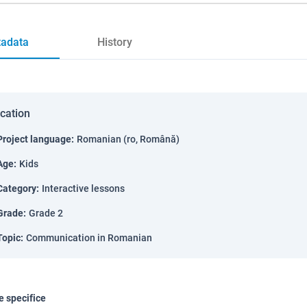
adata
History
ication
Project language
:
Romanian (ro, Română)
Age
:
Kids
Category
:
Interactive lessons
Grade
:
Grade 2
Topic
:
Communication in Romanian
 specifice