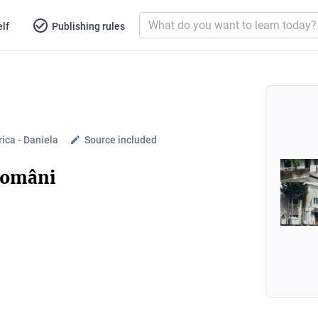
lf
Publishing rules
rica - Daniela
Source included
 români