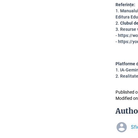
Referințe:
1. Manualul
Editura Ed
2.
Clubul de
3. Resurse 
- https://
- https://y
Platforme d
1. IA-Gemin
2. Realitate
Published o
Modified on
Autho
Sfi