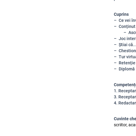
Cuprins
Ce vei în
Conținut 
Asc
Joc inter
Știai că..
Chestion
Tur virtu
Retenție 
Diplomă
Competenț
1. Recepta
3. Receptar
4. Redactar
Cuvinte ch
scriitor, ac