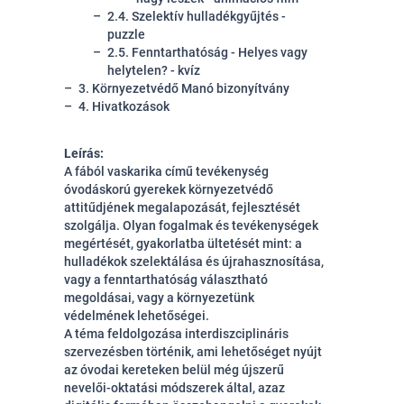
2.4. Szelektív hulladékgyűjtés -
puzzle
2.5. Fenntarthatóság - Helyes vagy
helytelen? - kvíz
3. Környezetvédő Manó bizonyítvány
4. Hivatkozások
Leírás:
A fából vaskarika című tevékenység
óvodáskorú gyerekek környezetvédő
attitűdjének megalapozását, fejlesztését
szolgálja. Olyan fogalmak és tevékenységek
megértését, gyakorlatba ültetését mint: a
hulladékok szelektálása és újrahasznosítása,
vagy a fenntarthatóság választható
megoldásai, vagy a környezetünk
védelmének lehetőségei.
A téma feldolgozása interdiszciplináris
szervezésben történik, ami lehetőséget nyújt
az óvodai kereteken belül még újszerű
nevelői-oktatási módszerek által, azaz