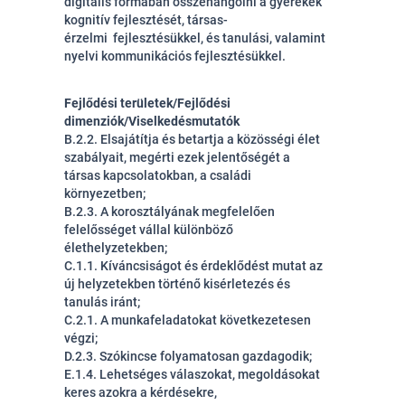
digitális formában összehangolni a gyerekek
kognitív fejlesztését, társas-
érzelmi fejlesztésükkel, és tanulási, valamint
nyelvi kommunikációs fejlesztésükkel.
Fejlődési területek/Fejlődési
dimenziók/Viselkedésmutatók
B.2.2. Elsajátítja és betartja a közösségi élet
szabályait, megérti ezek jelentőségét a
társas kapcsolatokban, a családi
környezetben;
B.2.3. A korosztályának megfelelően
felelősséget vállal különböző
élethelyzetekben;
C.1.1. Kíváncsiságot és érdeklődést mutat az
új helyzetekben történő kisérletezés és
tanulás iránt;
C.2.1. A munkafeladatokat következetesen
végzi;
D.2.3. Szókincse folyamatosan gazdagodik;
E.1.4. Lehetséges válaszokat, megoldásokat
keres azokra a kérdésekre,