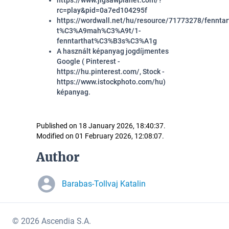
https://www.jigsawplanet.com/?
rc=play&pid=0a7ed104295f
https://wordwall.net/hu/resource/71773278/fennt
t%C3%A9mah%C3%A9t/1-
fenntarthat%C3%B3s%C3%A1g
A használt képanyag jogdíjmentes
Google ( Pinterest -
https://hu.pinterest.com/, Stock -
https://www.istockphoto.com/hu)
képanyag
.
Published on 18 January 2026, 18:40:37.
Modified on 01 February 2026, 12:08:07.
Author
Barabas-Tollvaj Katalin
© 2026 Ascendia S.A.