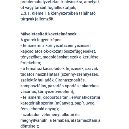
problémahelyzetekre, kihívásokra, amelyek
őt vagy társait foglalkoztatják;
E.3.1. Kiemeli a környezetében található
tárgyak jellemzőit.
Műveletesített követelmények:
A gyerek legyen képes:
- felismerni a környezetszennyezéssel
kapcsolatos ok-okozati összefüggéseket,
tényezőket, megoldásokat ezek elkerülése
érdekében;
- a témához kacsolódó kifejezések, szavak
tudatos használatára (szenny-szennyezés,
szelektív hulladék, újrahasznosítás,
komposztálás, pazarlás-sporlás, takarékos
vásárlás, környezetvédelem);
- felismerni, csoportosítani, elvonatkoztatni
kategóriák szerint (műanyag, papír, üveg,
fém, lebomló anyag);
- szabadon véleményt alkotni és
megnyilvánulni a témában, alátámasztani a
döntéseit;