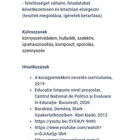
- felelősséget vállalni, feladatokat
következetesen és kitartóan elvégezni
(tesztek megoldása, igéretek betartása).
Kulcsszavak
környezetvédelem, hulladék, szelektív,
újrahasznosítás, komposzt, spórolás,
szennyezés
Hivatkozások
A koragyemekkori nevelés curriculuma,
2019
Educație timpurie nivel preșcolar,
Centrul Național de Politici și Evaluare
în Educație București, 2020
Barabási, Demény, Stark -
Gyakorlatközelben- Ábel kiadó, 2012
https://youtu.be/5YE4UY-9Ht0
https://www.youtube.com/watch?
v=DJrAxQp-Db4