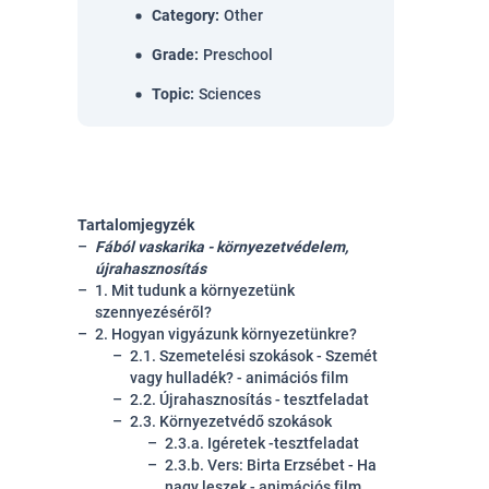
Category
:
Other
Grade
:
Preschool
Topic
:
Sciences
Tartalomjegyzék
Fából vaskarika - környezetvédelem,
újrahasznosítás
1. Mit tudunk a környezetünk
szennyezéséről?
2. Hogyan vigyázunk környezetünkre?
2.1. Szemetelési szokások - Szemét
vagy hulladék? - animációs film
2.2. Újrahasznosítás - tesztfeladat
2.3. Környezetvédő szokások
2.3.a. Igéretek -tesztfeladat
2.3.b. Vers: Birta Erzsébet - Ha
nagy leszek - animációs film