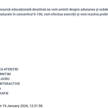
resursă educațională deschisă ne vom aminti despre adunarea și scăd
aturale în concentrul 0-100, vom efectua exerciții și vom rezolva pro
A ATENȚIEI
MINTIM
 LUCRU
INTERACTIVE
A
RAFIE
n 19 January 2026, 12:31:58.