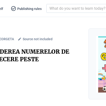
lf
Publishing rules
EORGETA
Source not included
ADEREA NUMERELOR DE
RECERE PESTE