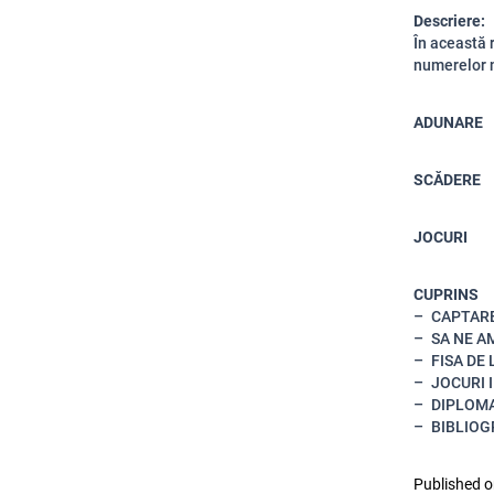
Descriere:
În această 
numerelor n
ADUNARE
SCĂDERE
JOCURI
CUPRINS
CAPTARE
SA NE A
FISA DE
JOCURI 
DIPLOM
BIBLIOG
Published o