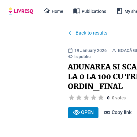
Home
Publications
My she
Back to results
19 January 2026
BOACĂ G
Is public
ADUNAREA SI SC
LA 0 LA 100 CU T
ORDIN_FINAL
0
0 votes
OPEN
Copy link