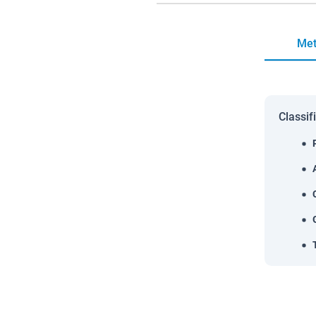
Met
Classif