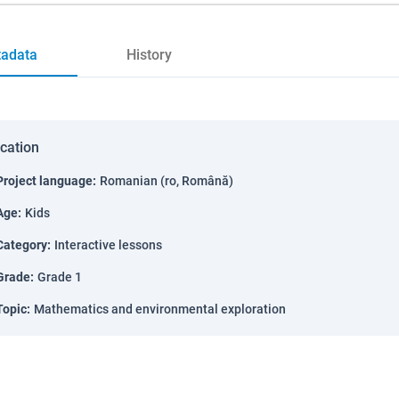
adata
History
ication
Project language
:
Romanian (ro, Română)
Age
:
Kids
Category
:
Interactive lessons
Grade
:
Grade 1
Topic
:
Mathematics and environmental exploration