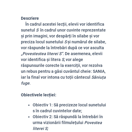
Descriere
În cadrul acestei lecții, elevii vor identifica
sunetul
S
în cadrul unor cuvinte reprezentate
și prin imagini, vor despărți în silabe și vor
preciza locul sunetului
S
și numărul de silabe,
vor răspunde la întrebări după ce vor asculta
„
Povestestea literei S”
. De asemenea, elevii
vor identifica și litera
S
, vor alege
răspunsurile corecte la exerciții, vor rezolva
un rebus pentru a găsi cuvântul cheie: SANIA,
iar la final vor intona cu toții cântecul
Săniuța
fuge
.
Obiectivele lecției:
Obiectiv 1: Să precizeze locul sunetului
s în cadrul cuvintelor date;
Obiectiv 2: Să răspundă la întrebări în
urma vizionării filmulețului
Povestea
literei S;