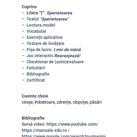
Cuprins
Litera "Ț"
.
Speriatoarea
Textul
"
Sperietoarea"
Lectura-model
Vocabular
Exerciții aplicative
Testare de învățare
Fișa de lucru:
ț mic de mână
Joc interactiv
Rearanjează!
Chestionar de (auto)evaluare
Felicitări!
Bibliografie
Certificat
Cuvinte cheie
cireșe, îmbietoare, zdrențe, clopoței, păsări
Bibliografie
Sursă video: https://www.youtube.com/
https://manuale.edu.ro /
https://www.google.com/search?q=imagini