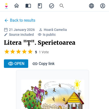
Back to results
21 January 2026
Hoară Camelia
Source included
Is public
Litera "Ț". Sperietoarea
5
1 Vote
OPEN
Copy link