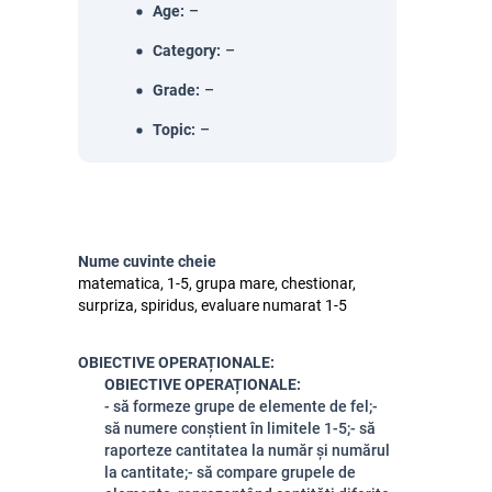
Age
:
–
Category
:
–
Grade
:
–
Topic
:
–
Nume cuvinte cheie
matematica, 1-5, grupa mare, chestionar,
surpriza, spiridus, evaluare numarat 1-5
OBIECTIVE OPERAȚIONALE:
OBIECTIVE OPERAȚIONALE:
- să formeze grupe de elemente de fel;-
să numere conștient în limitele 1-5;- să
raporteze cantitatea la număr și numărul
la cantitate;- să compare grupele de