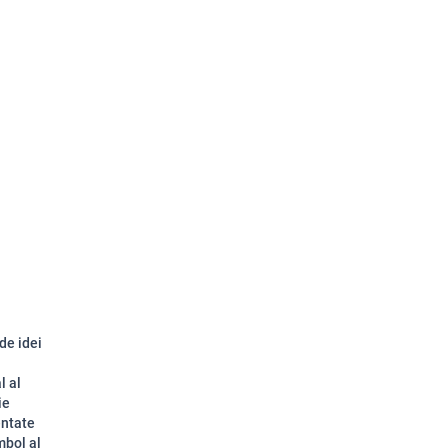
de idei
l al
ie
entate
mbol al