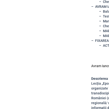
Che
AVRAM I
Bal
Tes
Man
Che
MAR
MAR
FIXARE
ACT
Avram Iancu
Descrierea 
Lecția „Epo
organizate î
transdiscip
României (d
regională/ 
informații 