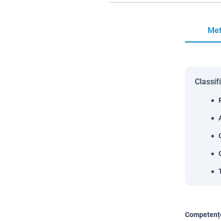
Met
Classif
Competențe