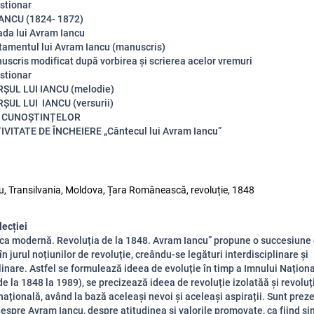
stionar
ANCU (1824- 1872)
ada lui Avram Iancu
tamentul lui Avram Iancu (manuscris)
uscris modificat după vorbirea și scrierea acelor vremuri
stionar
ȘUL LUI IANCU (melodie)
ȘUL LUI IANCU (versurii)
A CUNOȘTINȚELOR
IVITATE DE ÎNCHEIERE „Cântecul lui Avram Iancu”
, Transilvania, Moldova, Țara Românească, revoluție, 1848
lecției
ca modernă. Revoluția de la 1848. Avram Iancu” propune o succesiune 
n jurul noțiunilor de revoluție, creându-se legături interdisciplinare și
linare. Astfel se formulează ideea de evoluție în timp a Imnului Naționa
e la 1848 la 1989), se precizează ideea de revoluție izolatăă și revoluț
națională, având la bază aceleași nevoi și aceleași aspirații. Sunt prez
despre Avram Iancu, despre atitudinea și valorile promovate, ca fiind si