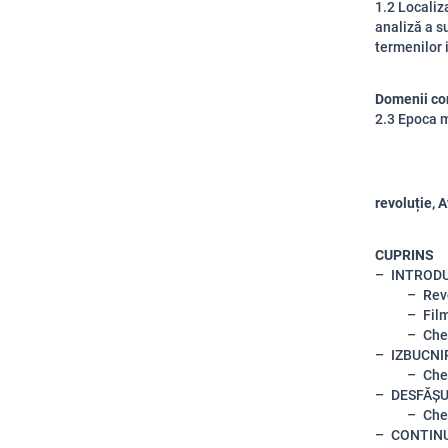
1.2 Localiz
analiză a su
termenilor i
Domenii co
2.3 Epoca 
revoluție,
CUPRINS
INTRODU
Rev
Fil
Che
IZBUCNI
Che
DESFĂȘU
Che
CONTINU