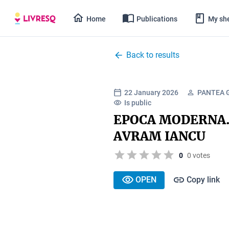
Home
Publications
My she
Back to results
22 January 2026
PANTEA 
Is public
EPOCA MODERNA. 
AVRAM IANCU
0
0 votes
OPEN
Copy link