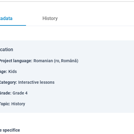
adata
History
ication
Project language
:
Romanian (ro, Română)
Age
:
Kids
Category
:
Interactive lessons
Grade
:
Grade 4
Topic
:
History
 specifice