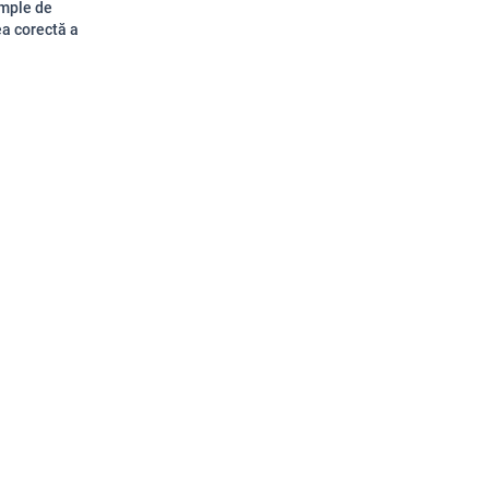
imple de
ea corectă a