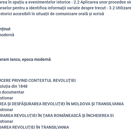
area în spațiu a evenimentelor istorice - 2.2 Aplicarea unor procedee s
rselor pentru a identifica informații variate despre trecut - 3.2 Utilizar
storici accesibili în situații de comunicare orală și scrisă
nținut
modernă
 Avram Iancu, epoca modernă
CERE PRIVIND CONTEXTUL REVOLUȚIEI
oluția din 1848
m documentar
stionar
REA ȘI DESFĂȘURAREA REVOLUȚIEI ÎN MOLDOVA ȘI TRANSILVANIA
stionar
RAREA REVOLUȚIEI ÎN ȚARA ROMÂNEASCĂ ȘI ÎNCHEIEREA EI
stionar
AREA REVOLUȚIEI ÎN TRANSILVANIA