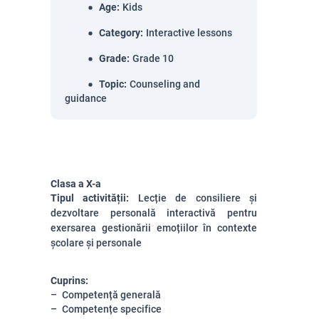
Age
:
Kids
Category
:
Interactive lessons
Grade
:
Grade 10
Topic
:
Counseling and
guidance
Clasa a X-a
Tipul activității:
Lecție de consiliere și
dezvoltare personală interactivă pentru
exersarea gestionării
emoțiilor în contexte
școlare și personale
Cuprins:
Competență generală
Competențe specifice