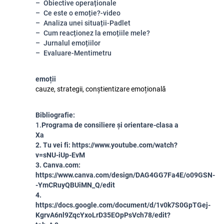
Obiective operaționale
Ce este o emoție?-video
Analiza unei situații-Padlet
Cum reacționez la emoțiile mele?
Jurnalul emoțiilor
Evaluare-Mentimetru
emoții
cauze, strategii, conștientizare emoțională
Bibliografie:
1.
Programa de consiliere și orientare-clasa a
Xa
2. Tu vei fi: https://www.youtube.com/watch?
v=sNU-iUp-EvM
3. Canva.com:
https://www.canva.com/design/DAG4GG7Fa4E/o09GSN-
-YmCRuyQBUiMN_Q/edit
4.
https://docs.google.com/document/d/1v0k7S0GpTGej-
KgrvA6nl9ZqcYxoLrD35EOpPsVch78/edit?