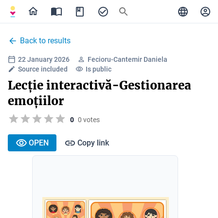
Back to results
22 January 2026
Fecioru-Cantemir Daniela
Source included
Is public
Lecție interactivă-Gestionarea
emoțiilor
0
0 votes
OPEN
Copy link