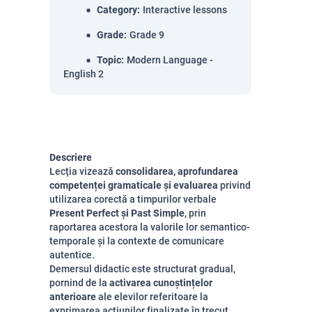
Category
:
Interactive lessons
Grade
:
Grade 9
Topic
:
Modern Language -
English 2
Descriere
Lecția vizează
consolidarea, aprofundarea
competenței gramaticale și evaluarea
privind
utilizarea corectă a timpurilor verbale
Present Perfect și Past Simple
, prin
raportarea acestora la valorile lor semantico-
temporale și la contexte de comunicare
autentice.
Demersul didactic este structurat gradual,
pornind de la
activarea cunoștințelor
anterioare
ale elevilor referitoare la
exprimarea acțiunilor finalizate în trecut