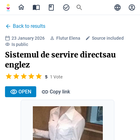
Back to results
23 January 2026
Flutur Elena
Source included
Is public
Sistemul de servire directsau
englez
5
1 Vote
OPEN
Copy link